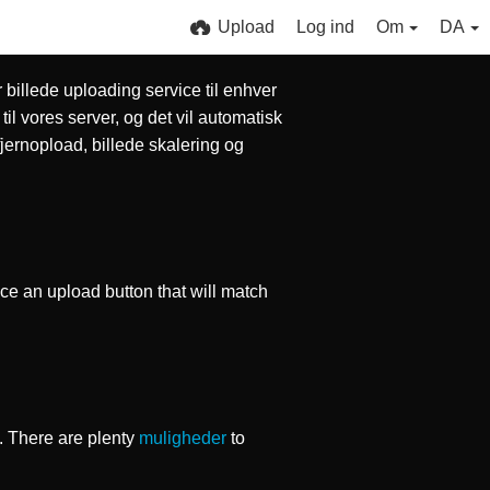
Upload
Log ind
Om
DA
r billede uploading service til enhver
il vores server, og det vil automatisk
fjernopload, billede skalering og
place an upload button that will match
. There are plenty
muligheder
to